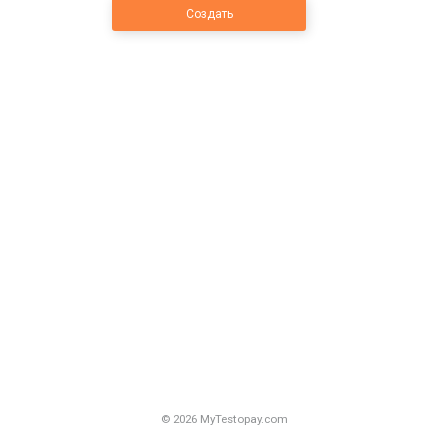
Создать
© 2026 MyTestopay.com